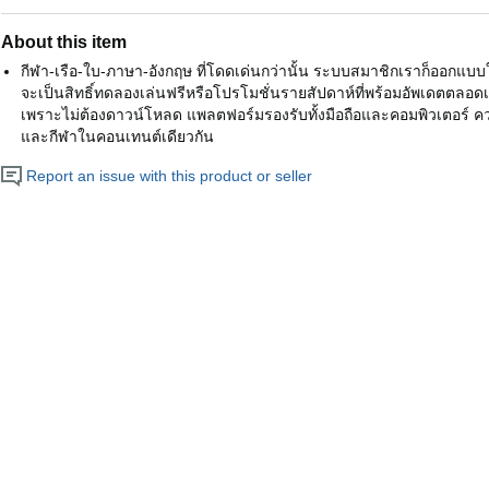
About this item
กีฬา-เรือ-ใบ-ภาษา-อังกฤษ ที่โดดเด่นกว่านั้น ระบบสมาชิกเราก็ออกแบบให
จะเป็นสิทธิ์ทดลองเล่นฟรีหรือโปรโมชั่นรายสัปดาห์ที่พร้อมอัพเดตตลอดเ
เพราะไม่ต้องดาวน์โหลด แพลตฟอร์มรองรับทั้งมือถือและคอมพิวเตอร์ ค
และกีฬาในคอนเทนต์เดียวกัน
Report an issue with this product or seller