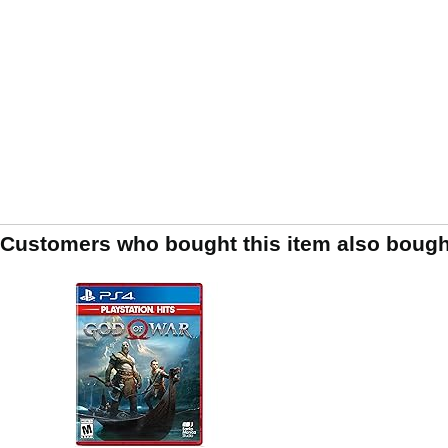
Customers who bought this item also bough