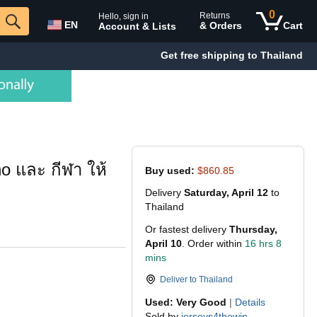
0
Returns
Hello, sign in
EN
& Orders
Cart
Account & Lists
Get free shipping to Thailand
o และ กีฬา ให้
Buy used:
$860.85
Delivery
Saturday, April 12
to
Thailand
Or fastest delivery
Thursday,
April 10
. Order within
16 hrs 8
mins
Deliver to
Thailand
Used: Very Good
|
Details
Sold by
jerseys4thewin