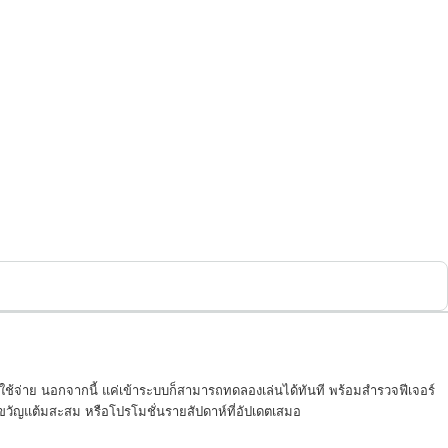
าใช้จ่าย นอกจากนี้ แค่เข้าระบบก็สามารถทดลองเล่นได้ทันที พร้อมสำรวจฟีเจอร์
งขวัญแต้มสะสม หรือโปรโมชั่นรายสัปดาห์ที่อัปเดตเสมอ