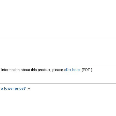
 information about this product, please
click here.
[PDF ]
t a lower price?