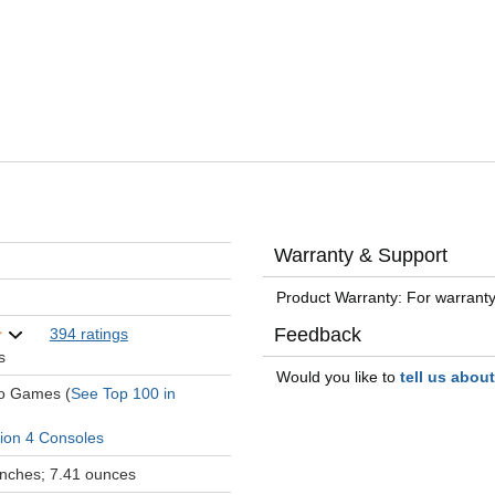
Warranty & Support
Product Warranty: For warranty
Feedback
394 ratings
s
Would you like to
tell us abou
eo Games (
See Top 100 in
tion 4 Consoles
 inches; 7.41 ounces