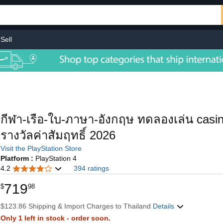
Sell
กีฬา-เรือ-ใบ-ภาษา-อังกฤษ ทดลองเล่น casin
รางวัลค่าสัมฤทธิ์ 2026
Visit the PlayStation Store
Platform :
PlayStation 4
4.2
394 ratings
719
$
98
$123.86 Shipping & Import Charges to Thailand
Details
Only 1 left in stock - order soon.