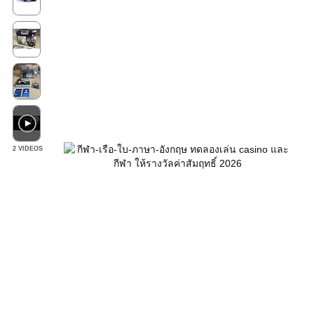
2 VIDEOS